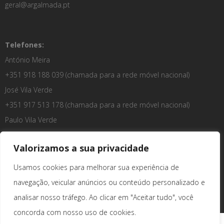
geral@argalmada.pt
Telefones:
António Meira
+351 918 188 039
(chamada para a rede móvel nacional)
José Vila Verde
+351 917 513 178
(chamada para a rede móvel nacional)
Paulo Vila Verde
+351 914 212 080
(chamada para a rede móvel nacional)
Valorizamos a sua privacidade
Usamos cookies para melhorar sua experiência de
navegação, veicular anúncios ou conteúdo personalizado e
analisar nosso tráfego. Ao clicar em "Aceitar tudo", você
concorda com nosso uso de cookies.
POLÍTICA DE PRIVACIDADE
RESOLUÇÃO DE LITÍGIOS
LIVRO DE