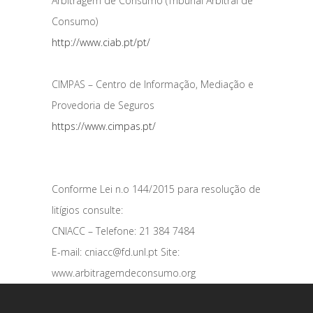
Arbitragem de Consumo (Tribunal Arbitral de
Consumo)
http://www.ciab.pt/pt/
CIMPAS – Centro de Informação, Mediação e
Provedoria de Seguros
https://www.cimpas.pt/
Conforme Lei n.o 144/2015 para resolução de
litígios consulte:
CNIACC – Telefone: 21 384 7484
E-mail: cniacc@fd.unl.pt Site:
www.arbitragemdeconsumo.org