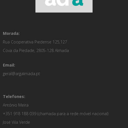
Morada:
Rua Cooperativa Piedense 125,127
Cova da Piedade, 2805-128 Almada
Email:
geral@argalmada.pt
Telefones:
António Meira
+351 918 188 039
(chamada para a rede móvel nacional)
José Vila Verde