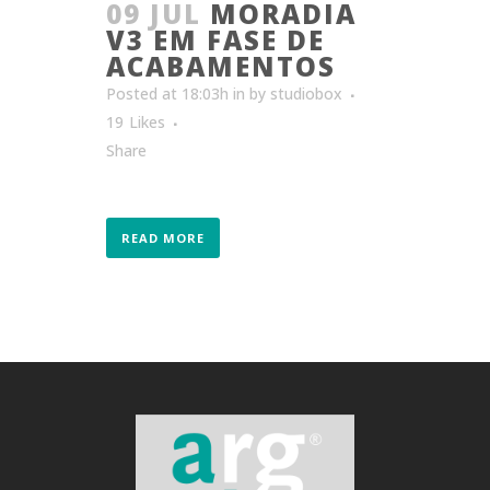
09 JUL
MORADIA
V3 EM FASE DE
ACABAMENTOS
Posted at 18:03h
in
by
studiobox
19
Likes
Share
READ MORE