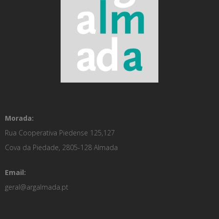
Morada:
Rua Cooperativa Piedense 125,127
Cova da Piedade, 2805-128 Almada
Email:
geral@argalmada.pt